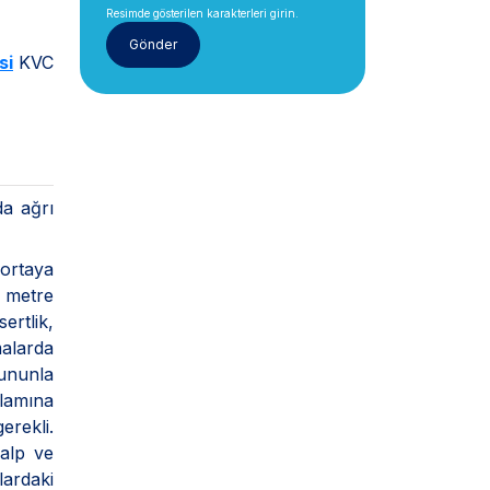
Resimde gösterilen karakterleri girin.
si
KVC
da ağrı
 ortaya
 metre
ertlik,
malarda
Bununla
nlamına
erekli.
kalp ve
lardaki