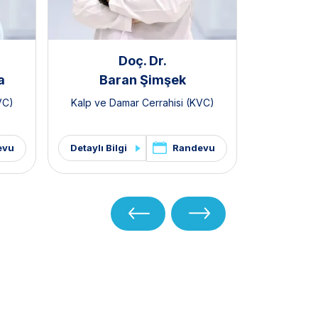
Doç. Dr.
a
Baran Şimşek
VC)
Kalp ve Damar Cerrahisi (KVC)
evu
Randevu
Detaylı Bilgi