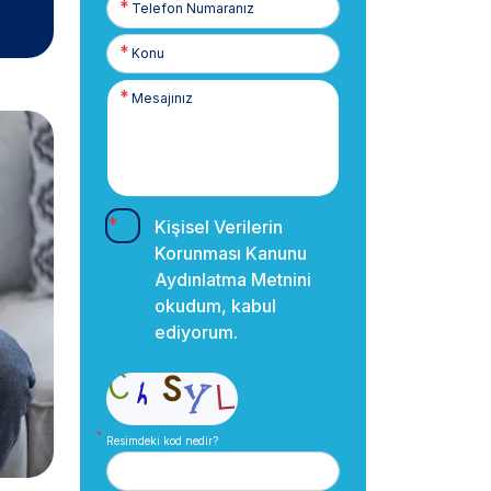
Numaranız
Kişisel Verilerin
Korunması Kanunu
Aydınlatma Metnini
okudum, kabul
ediyorum.
Resimdeki kod nedir?