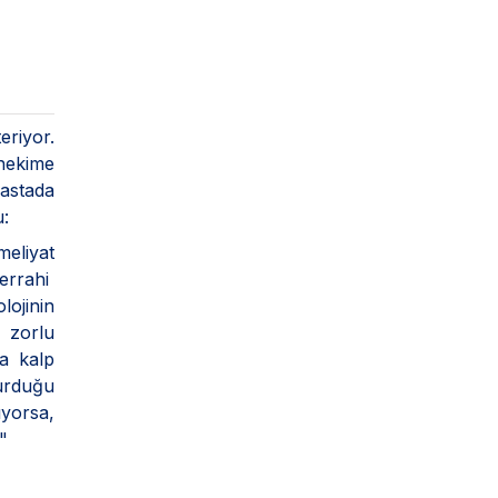
eriyor.
 hekime
hastada
u:
meliyat
errahi
ojinin
 zorlu
ra kalp
turduğu
ıyorsa,
"