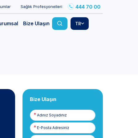
444 70 00
rumlar
Sağlık Profesyonelleri
urumsal
Bize Ulaşın
TR
Bize Ulaşın
Adınız
Soyadınız
E-
Posta
Telefon