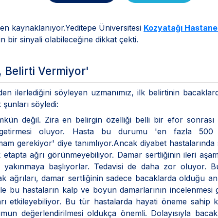
den kaynaklanıyor.Yeditepe Üniversitesi
Kozyatağı Hastane
 bir sinyali olabileceğine dikkat çekti.
, Belirti Vermiyor'
en ilerlediğini söyleyen uzmanımız, ilk belirtinin bacaklar
şunları söyledi:
ün değil. Zira en belirgin özelliği belli bir efor sonrası
 getirmesi oluyor. Hasta bu durumu 'en fazla 500
m gerekiyor' diye tanımlıyor.Ancak diyabet hastalarında s
 etapta ağrı görünmeyebiliyor. Damar sertliğinin ileri aşa
dan yakınmaya başlıyorlar. Tedavisi de daha zor oluyor. 
ak ağrıları, damar sertliğinin sadece bacaklarda olduğu a
le bu hastaların kalp ve boyun damarlarının incelenmesi g
ı etkileyebiliyor. Bu tür hastalarda hayati öneme sahip 
umun değerlendirilmesi oldukça önemli. Dolayısıyla bacak