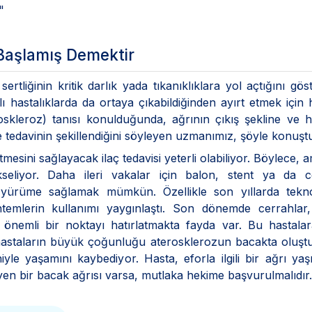
"
 Başlamış Demektir
tliğinin kritik darlık yada tıkanıklıklara yol açtığını göst
klı hastalıklarda da ortaya çıkabildiğinden ayırt etmek için
oskleroz) tanısı konulduğunda, ağrının çıkış şekline ve 
e tedavinin şekillendiğini söyleyen uzmanımız, şöyle konuşt
sini sağlayacak ilaç tedavisi yeterli olabiliyor. Böylece, a
seliyor. Daha ileri vakalar için balon, stent ya da c
 yürüme sağlamak mümkün. Özellikle son yıllarda teknol
temlerin kullanımı yaygınlaştı. Son dönemde cerrahlar,
 önemli bir noktayı hatırlatmakta fayda var. Bu hastala
ü hastaların büyük çoğunluğu aterosklerozun bacakta oluş
yle yaşamını kaybediyor. Hasta, eforla ilgili bir ağrı yaş
en bir bacak ağrısı varsa, mutlaka hekime başvurulmalıdır.