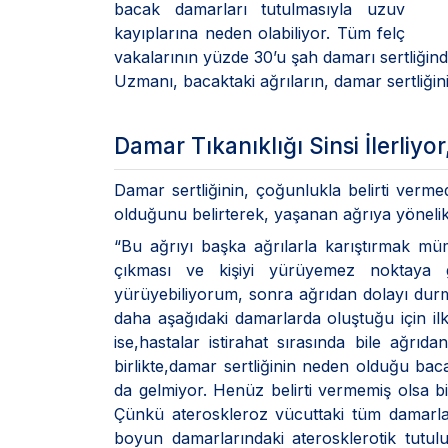
bacak damarları tutulmasıyla uzuv
kayıplarına neden olabiliyor. Tüm felç
vakalarının yüzde 30’u şah damarı sertliğin
Uzmanı, bacaktaki ağrıların, damar sertliğinin
Damar Tıkanıklığı Sinsi İlerliyor
Damar sertliğinin, çoğunlukla belirti vermed
olduğunu belirterek, yaşanan ağrıya yönelik 
“Bu ağrıyı başka ağrılarla karıştırmak mümk
çıkması ve kişiyi yürüyemez noktaya
yürüyebiliyorum, sonra ağrıdan dolayı durma
daha aşağıdaki damarlarda oluştuğu için ilk
ise,hastalar istirahat sırasında bile ağrı
birlikte,damar sertliğinin neden olduğu bac
da gelmiyor. Henüz belirti vermemiş olsa bi
Çünkü ateroskleroz vücuttaki tüm damarlar
boyun damarlarındaki aterosklerotik tutul