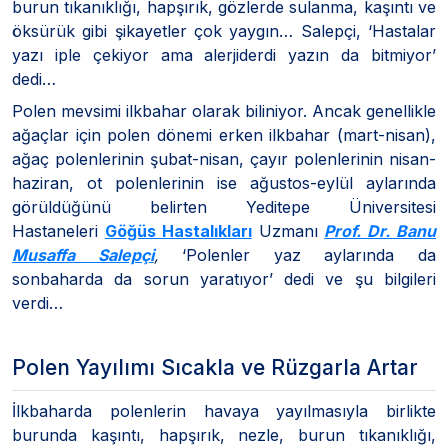
burun tıkanıklığı, hapşırık, gözlerde sulanma, kaşıntı ve
öksürük gibi şikayetler çok yaygın… Salepçi, ‘Hastalar
yazı iple çekiyor ama alerjiderdi yazın da bitmiyor’
dedi…
Polen mevsimi ilkbahar olarak biliniyor. Ancak genellikle
ağaçlar için polen dönemi erken ilkbahar (mart-nisan),
ağaç polenlerinin şubat-nisan, çayır polenlerinin nisan-
haziran, ot polenlerinin ise ağustos-eylül aylarında
görüldüğünü belirten Yeditepe Üniversitesi
Hastaneleri
Göğüs Hastalıkları
Uzmanı
Prof. Dr. Banu
Musaffa Salepçi
,
‘Polenler yaz aylarında da
sonbaharda da sorun yaratıyor’ dedi ve şu bilgileri
verdi…
Polen Yayılımı Sıcakla ve Rüzgarla Artar
İlkbaharda polenlerin havaya yayılmasıyla birlikte
burunda kaşıntı, hapşırık, nezle, burun tıkanıklığı,