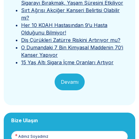
Sigarayı Bırakmak, Yaşam Süresini Etkiliyor
Sırt Ağrısı Akciğer Kanseri Belirtisi Olabilir
mi?
Her 10 KOAH Hastasından 9’u Hasta
Olduğunu Bilmiyor!
Diş Çürükleri Zatürre Riskini Artırıyor mu?
O Dumandaki 7 Bin Kimyasal Maddenin 70’i
Kanser Yapıyor
15 Yaş Altı Sigara İçme Oranları Artıyor
Devamı
Bize Ulaşın
Adınız