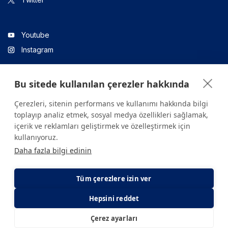
Youtube
Instagram
Bu sitede kullanılan çerezler hakkında
Linkedin
Çerezleri, sitenin performans ve kullanımı hakkında bilgi
toplayıp analiz etmek, sosyal medya özellikleri sağlamak,
içerik ve reklamları geliştirmek ve özelleştirmek için
Sitede yer alan tüm içerikler yalnızca bilgilendirme amaçlıdır.
kullanıyoruz.
Sağlığınızla ilgili sorularınız için mutlaka doktoruza ya da bir sağlık
Daha fazla bilgi edinin
kuruluşuna başvurunuz.
Copyright © 2026. Yeditepe Üniversitesi Hastanesi. Tüm hakları
saklıdır.
Tüm çerezlere izin ver
Hepsini reddet
Gizlilik ve Çerez Politikası
KVKK Aydınlatma Metni
Çerez ayarları
E-Randevu
E-Sonuç