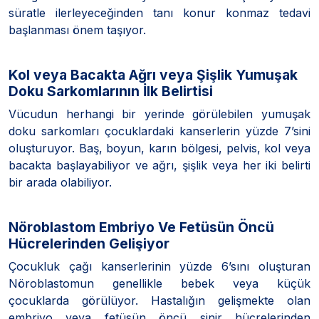
süratle ilerleyeceğinden tanı konur konmaz tedavi
başlanması önem taşıyor.
Kol veya Bacakta Ağrı veya Şişlik Yumuşak
Doku Sarkomlarının İlk Belirtisi
Vücudun herhangi bir yerinde görülebilen yumuşak
doku sarkomları çocuklardaki kanserlerin yüzde 7’sini
oluşturuyor. Baş, boyun, karın bölgesi, pelvis, kol veya
bacakta başlayabiliyor ve ağrı, şişlik veya her iki belirti
bir arada olabiliyor.
Nöroblastom Embriyo Ve Fetüsün Öncü
Hücrelerinden Gelişiyor
Çocukluk çağı kanserlerinin yüzde 6’sını oluşturan
Nöroblastomun genellikle bebek veya küçük
çocuklarda görülüyor. Hastalığın gelişmekte olan
embriyo veya fetüsün öncü sinir hücrelerinden