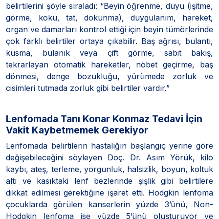
belirtilerini şöyle sıraladı: “Beyin öğrenme, duyu (işitme,
görme, koku, tat, dokunma), duygulanım, hareket,
organ ve damarları kontrol ettiği için beyin tümörlerinde
çok farklı belirtiler ortaya çıkabilir. Baş ağrısı, bulantı,
kusma, bulanık veya çift görme, sabit bakış,
tekrarlayan otomatik hareketler, nöbet geçirme, baş
dönmesi, denge bozukluğu, yürümede zorluk ve
cisimleri tutmada zorluk gibi belirtiler vardır.”
Lenfomada Tanı Konar Konmaz Tedavi İçin
Vakit Kaybetmemek Gerekiyor
Lenfomada belirtilerin hastalığın başlangıç yerine göre
değişebileceğini söyleyen Doç. Dr. Asım Yörük, kilo
kaybı, ateş, terleme, yorgunluk, halsizlik, boyun, koltuk
altı ve kasıktaki lenf bezlerinde şişlik gibi belirtilere
dikkat edilmesi gerektiğine işaret etti. Hodgkin lenfoma
çocuklarda görülen kanserlerin yüzde 3’ünü, Non-
Hodgkin lenfoma ise yüzde 5’ünü oluşturuyor ve