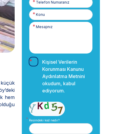
Numaranız
Kişisel Verilerin
Korunması Kanunu
Aydınlatma Metnini
 küçük
okudum, kabul
öy’deki
ediyorum.
rek hem
olduğu
Resimdeki kod nedir?