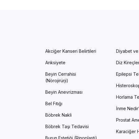
Akciğer Kanseri Belirtileri
Diyabet ve
Anksiyete
Diz Kireçl
Beyin Cerrahisi
Epilepsi Te
(Nörojirürji)
Histerosko
Beyin Anevrizması
Horlama Te
Bel Fıtığı
İnme Nedir
Böbrek Nakli
Prostat Ame
Böbrek Taşı Tedavisi
Karaciğer H
Burun Estetiği (Rinoplasti)