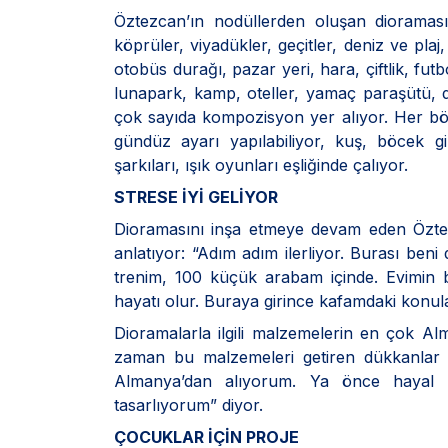
Öztezcan’ın nodüllerden oluşan dioramasınd
köprüler, viyadükler, geçitler, deniz ve plaj
otobüs durağı, pazar yeri, hara, çiftlik, fu
lunapark, kamp, oteller, yamaç paraşütü, da
çok sayıda kompozisyon yer alıyor. Her böl
gündüz ayarı yapılabiliyor, kuş, böcek gi
şarkıları, ışık oyunları eşliğinde çalıyor.
STRESE İYİ GELİYOR
Dioramasını inşa etmeye devam eden Öztezca
anlatıyor: “Adım adım ilerliyor. Burası be
trenim, 100 küçük arabam içinde. Evimin bi
hayatı olur. Buraya girince kafamdaki konul
Dioramalarla ilgili malzemelerin en çok 
zaman bu malzemeleri getiren dükkanlar v
Almanya’dan alıyorum. Ya önce hayal 
tasarlıyorum” diyor.
ÇOCUKLAR İÇİN PROJE