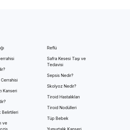
ığı
Reflü
errahisi
Safra Kesesi Taşı ve
Tedavisi
ir?
Sepsis Nedir?
 Cerrahisi
Skolyoz Nedir?
ı Kanseri
Tiroid Hastalıkları
ir?
Tiroid Nodülleri
Belirtileri
Tüp Bebek
ı ve
ozis
Yumurtalık Kanseri