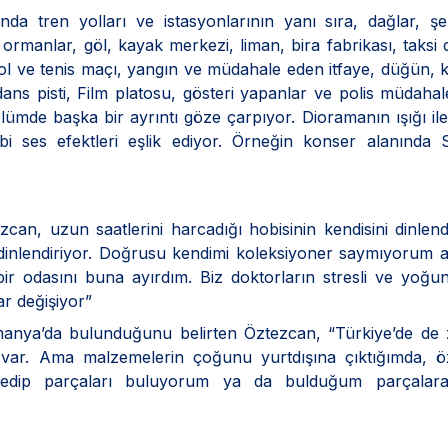
a tren yolları ve istasyonlarının yanı sıra, dağlar, şel
, ormanlar, göl, kayak merkezi, liman, bira fabrikası, taksi 
tbol ve tenis maçı, yangın ve müdahale eden itfaye, düğün, 
ns pisti, Film platosu, gösteri yapanlar ve polis müdahale
ümde başka bir ayrıntı göze çarpıyor. Dioramanın ışığı il
bi ses efektleri eşlik ediyor. Örneğin konser alanında S
n, uzun saatlerini harcadığı hobisinin kendisini dinlendi
ni dinlendiriyor. Doğrusu kendimi koleksiyoner saymıyorum
r odasını buna ayırdım. Biz doktorların stresli ve yoğun
ar değişiyor”
Almanya’da bulunduğunu belirten Öztezcan, “Türkiye’de d
ar. Ama malzemelerin çoğunu yurtdışına çıktığımda, öze
edip parçaları buluyorum ya da bulduğum parçalar