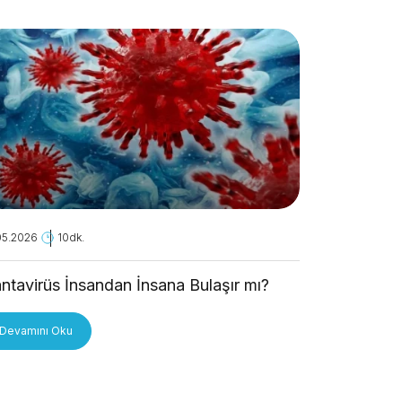
05.2026
10dk.
28.04.2026
ntavirüs İnsandan İnsana Bulaşır mı?
Kanseri A
Devamını Oku
Devamını O