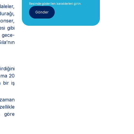
Resimde gösterilen karakterleri girin.
aleler,
durağı,
konser,
si gibi
e gece-
ıla’nın
rdiğini
 ama 20
 bir iş
e zaman
llikle
a göre