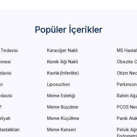
Popüler İçerikler
 Tedavisi
Karaciğer Nakli
MS Hastal
enmesi
Kemik İliği Nakli
Obezite C
davisi
Kısırlık(İnferilite)
Otizm Ned
pi
Liposuction
Parkinson
davisi
Meme Estetiği
Rahim Ağz
?
Meme Büyütme
PCOS Ned
liyatı
Meme Küçültme
Panik Atak 
astalıkları
Meme Kanseri
Pelvik Ağr
Endometri