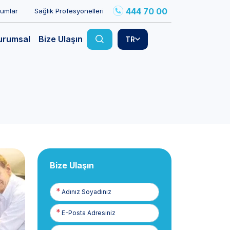
444 70 00
rumlar
Sağlık Profesyonelleri
urumsal
Bize Ulaşın
TR
Bize Ulaşın
Adınız
Soyadınız
E-
Posta
Telefon