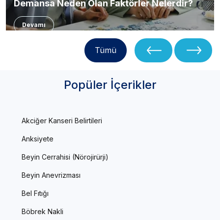
Demansa Neden Olan Faktörler Nelerdir?
Devamı
Tümü
Popüler İçerikler
Akciğer Kanseri Belirtileri
Anksiyete
Beyin Cerrahisi (Nörojirürji)
Beyin Anevrizması
Bel Fıtığı
Böbrek Nakli