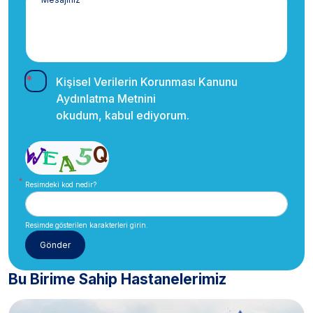
Kişisel Verilerin Korunması Kanunu
Aydınlatma Metnini
okudum, kabul ediyorum.
Resimdeki kod nedir?
Resimde gösterilen karakterleri girin.
Bu Birime Sahip Hastanelerimiz