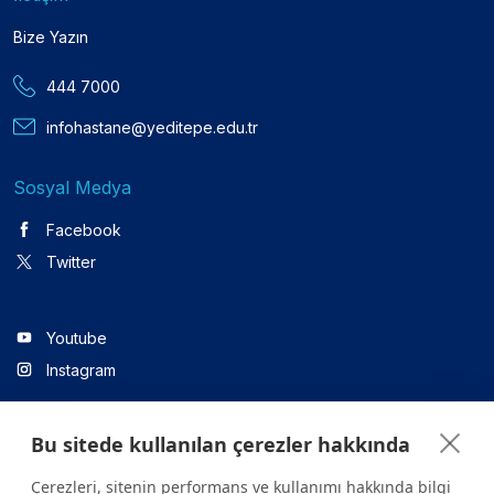
Bize Yazın
444 7000
infohastane@yeditepe.edu.tr
Sosyal Medya
Facebook
Twitter
Youtube
Instagram
Bu sitede kullanılan çerezler hakkında
Linkedin
Çerezleri, sitenin performans ve kullanımı hakkında bilgi