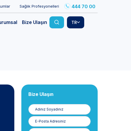
444 70 00
rumlar
Sağlık Profesyonelleri
urumsal
Bize Ulaşın
TR
Bize Ulaşın
Adınız
Soyadınız
E-
Posta
Telefon