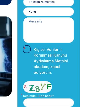
Numaranız
Kişisel Verilerin
Korunması Kanunu
Aydınlatma Metnini
okudum, kabul
ediyorum.
Resimdeki kod nedir?