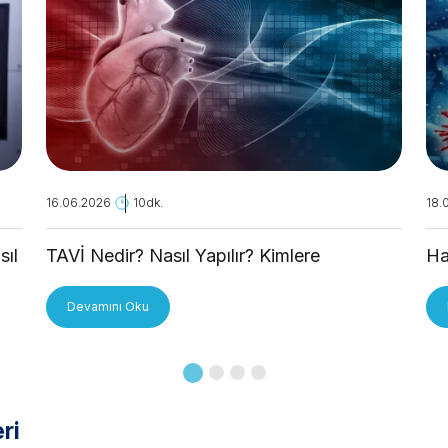
16.06.2026
10dk.
18.
sıl
TAVİ Nedir? Nasıl Yapılır? Kimlere
Ha
Uygulanır?
Devamını Oku
ri