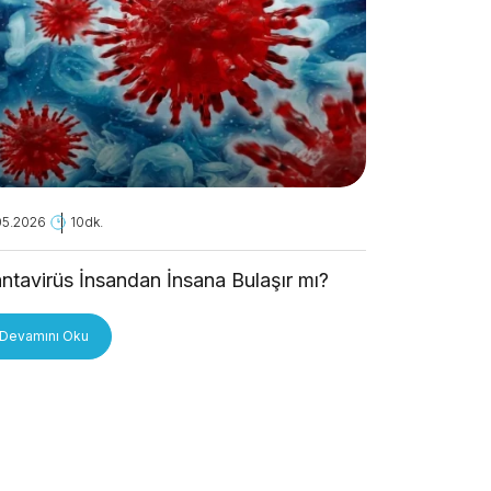
05.2026
10dk.
28.04.2026
ntavirüs İnsandan İnsana Bulaşır mı?
Kanseri A
Devamını Oku
Devamını O