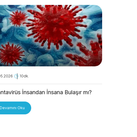
05.2026
10dk.
28.04.2026
ntavirüs İnsandan İnsana Bulaşır mı?
Kanseri A
Devamını Oku
Devamını O