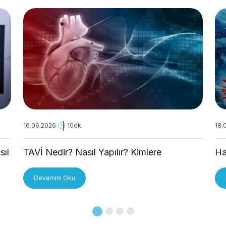
16.06.2026
10dk.
18.
sıl
TAVİ Nedir? Nasıl Yapılır? Kimlere
Ha
Uygulanır?
Devamını Oku