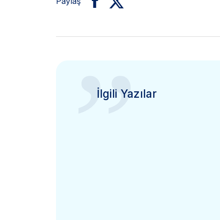
Paylaş
”
İlgili Yazılar