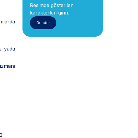
Resimde gösterilen
karakterleri girin.
mlarda
e yada
uzmanı
2