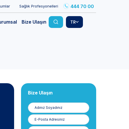
444 70 00
rumlar
Sağlık Profesyonelleri
urumsal
Bize Ulaşın
TR
Bize Ulaşın
Adınız
Soyadınız
E-
Posta
Telefon