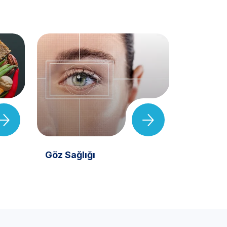
Göz Sağlığı
Kadın S