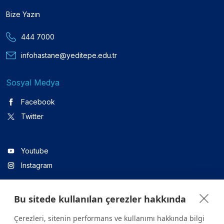
Bize Yazın
444 7000
infohastane@yeditepe.edu.tr
Sosyal Medya
Facebook
Twitter
Youtube
Instagram
Bu sitede kullanılan çerezler hakkında
Linkedin
Çerezleri, sitenin performans ve kullanımı hakkında bilgi