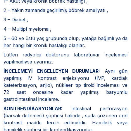
1– Akut veya kronik böbrek hastalığı ,
2 – Yakın zamanda geçirilmiş böbrek ameliyatı ,
3 – Diabet ,
4 – Multipl myeloma ,
5 – 60 ve üstü yaş grubunda olup, yatağa bağımlı ya da
her hangi bir kronik hastalığı olanlar.
Lütfen radyoloji doktorunu laboratuvar incelemesi
yapılmadıysa uyarınız.
İNCELEMEYİ ENGELLEYEN DURUMLAR:
Aynı gün
yapılmış IV kontrast enjeksiyonu (IVP, kardiak
kateterizasyon, anjio), nükleer tıp tiroid incelemesi ve
72 saat öncesine kadar yapılmış baryumlu
gastrointestinal inceleme.
KONTRENDİKASYONLAR:
İntestinal perforasyon
(barsak delinmesi) şüphesi halinde , suda çözünen oral
kontrast madde tercih edilmelidir. Hamilelik veya
hamilelik şüphesi bir kontendikasyondur.