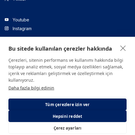
Youtube
Instagram
Bu sitede kullanılan çerezler hakkında
Linkedin
Çerezleri, sitenin performans ve kullanımı hakkında bilgi
toplayıp analiz etmek, sosyal medya özellikleri sağlamak,
içerik ve reklamları geliştirmek ve özelleştirmek için
Sitede yer alan tüm içerikler yalnızca bilgilendirme amaçlıdır.
kullanıyoruz.
Sağlığınızla ilgili sorularınız için mutlaka doktoruza ya da bir sağlık
Daha fazla bilgi edinin
kuruluşuna başvurunuz.
Copyright © 2026. Yeditepe Üniversitesi Hastanesi. Tüm hakları
saklıdır.
Tüm çerezlere izin ver
Hepsini reddet
Gizlilik ve Çerez Politikası
KVKK Aydınlatma Metni
Çerez ayarları
E-Randevu
E-Sonuç