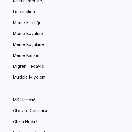
Kısırlık(İnferilite)
Liposuction
Meme Estetiği
Meme Büyütme
Meme Küçültme
Meme Kanseri
Migren Tedavisi
Multiple Miyelom
MS Hastalığı
Obezite Cerrahisi
Otizm Nedir?