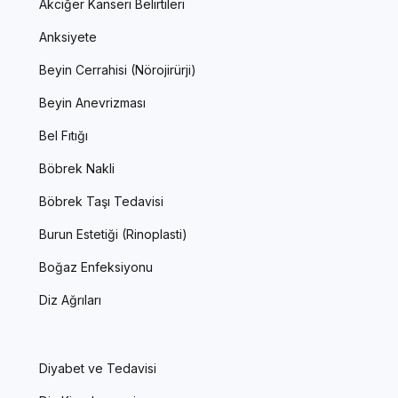
Akciğer Kanseri Belirtileri
Anksiyete
Beyin Cerrahisi (Nörojirürji)
Beyin Anevrizması
Bel Fıtığı
Böbrek Nakli
Böbrek Taşı Tedavisi
Burun Estetiği (Rinoplasti)
Boğaz Enfeksiyonu
Diz Ağrıları
Diyabet ve Tedavisi