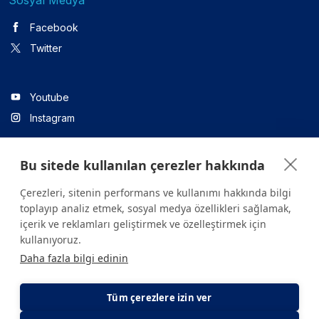
Facebook
Twitter
Youtube
Instagram
Bu sitede kullanılan çerezler hakkında
Linkedin
Çerezleri, sitenin performans ve kullanımı hakkında bilgi
toplayıp analiz etmek, sosyal medya özellikleri sağlamak,
içerik ve reklamları geliştirmek ve özelleştirmek için
Sitede yer alan tüm içerikler yalnızca bilgilendirme amaçlıdır.
kullanıyoruz.
Sağlığınızla ilgili sorularınız için mutlaka doktoruza ya da bir sağlık
Daha fazla bilgi edinin
kuruluşuna başvurunuz.
Copyright © 2026. Yeditepe Üniversitesi Hastanesi. Tüm hakları
saklıdır.
Tüm çerezlere izin ver