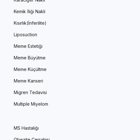
Kemik İliği Nakli
Kısırlık(İnferilite)
Liposuction
Meme Estetiği
Meme Büyütme
Meme Küçültme
Meme Kanseri
Migren Tedavisi
Multiple Miyelom
MS Hastalığı
Obezite Cerrahisi