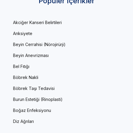
Popüler İçerikler
Akciğer Kanseri Belirtileri
Anksiyete
Beyin Cerrahisi (Nörojirürji)
Beyin Anevrizması
Bel Fıtığı
Böbrek Nakli
Böbrek Taşı Tedavisi
Burun Estetiği (Rinoplasti)
Boğaz Enfeksiyonu
Diz Ağrıları