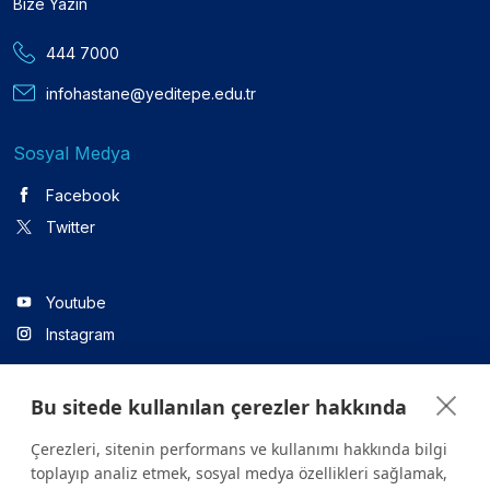
Bize Yazın
444 7000
infohastane@yeditepe.edu.tr
Sosyal Medya
Facebook
Twitter
Youtube
Instagram
Bu sitede kullanılan çerezler hakkında
Linkedin
Çerezleri, sitenin performans ve kullanımı hakkında bilgi
toplayıp analiz etmek, sosyal medya özellikleri sağlamak,