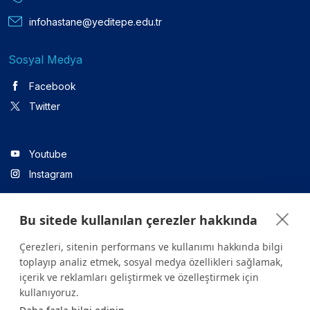
infohastane@yeditepe.edu.tr
Sosyal Medya
Facebook
Twitter
Youtube
Instagram
Bu sitede kullanılan çerezler hakkında
Linkedin
Çerezleri, sitenin performans ve kullanımı hakkında bilgi
toplayıp analiz etmek, sosyal medya özellikleri sağlamak,
içerik ve reklamları geliştirmek ve özelleştirmek için
Sitede yer alan tüm içerikler yalnızca bilgilendirme amaçlıdır.
kullanıyoruz.
Sağlığınızla ilgili sorularınız için mutlaka doktoruza ya da bir sağlık