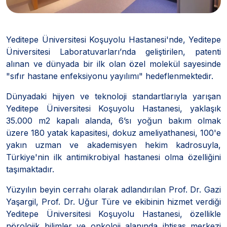
Yeditepe Üniversitesi Koşuyolu Hastanesi'nde, Yeditepe
Üniversitesi Laboratuvarları’nda geliştirilen, patenti
alınan ve dünyada bir ilk olan özel molekül sayesinde
"sıfır hastane enfeksiyonu yayılımı" hedeflenmektedir.
Dünyadaki hijyen ve teknoloji standartlarıyla yarışan
Yeditepe Üniversitesi Koşuyolu Hastanesi, yaklaşık
35.000 m2 kapalı alanda, 6’sı yoğun bakım olmak
üzere 180 yatak kapasitesi, dokuz ameliyathanesi, 100'e
yakın uzman ve akademisyen hekim kadrosuyla,
Türkiye'nin ilk antimikrobiyal hastanesi olma özelliğini
taşımaktadır.
Yüzyılın beyin cerrahı olarak adlandırılan Prof. Dr. Gazi
Yaşargil, Prof. Dr. Uğur Türe ve ekibinin hizmet verdiği
Yeditepe Üniversitesi Koşuyolu Hastanesi, özellikle
nörolojik bilimler ve onkoloji alanında ihtisas merkezi