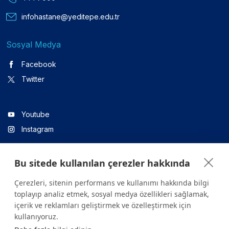
infohastane@yeditepe.edu.tr
Sosyal Medya
Facebook
Twitter
Youtube
Instagram
Bu sitede kullanılan çerezler hakkında
Linkedin
Çerezleri, sitenin performans ve kullanımı hakkında bilgi
toplayıp analiz etmek, sosyal medya özellikleri sağlamak,
içerik ve reklamları geliştirmek ve özelleştirmek için
Sitede yer alan tüm içerikler yalnızca bilgilendirme amaçlıdır.
kullanıyoruz.
Sağlığınızla ilgili sorularınız için mutlaka doktoruza ya da bir sağlık