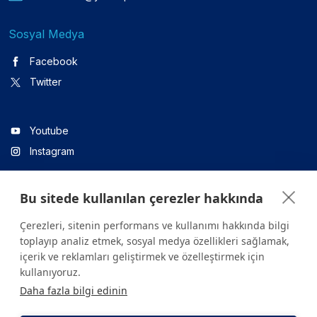
Sosyal Medya
Facebook
Twitter
Youtube
Instagram
Bu sitede kullanılan çerezler hakkında
Linkedin
Çerezleri, sitenin performans ve kullanımı hakkında bilgi
toplayıp analiz etmek, sosyal medya özellikleri sağlamak,
içerik ve reklamları geliştirmek ve özelleştirmek için
Sitede yer alan tüm içerikler yalnızca bilgilendirme amaçlıdır.
kullanıyoruz.
Sağlığınızla ilgili sorularınız için mutlaka doktoruza ya da bir sağlık
Daha fazla bilgi edinin
kuruluşuna başvurunuz.
Copyright © 2026. Yeditepe Üniversitesi Hastanesi. Tüm hakları