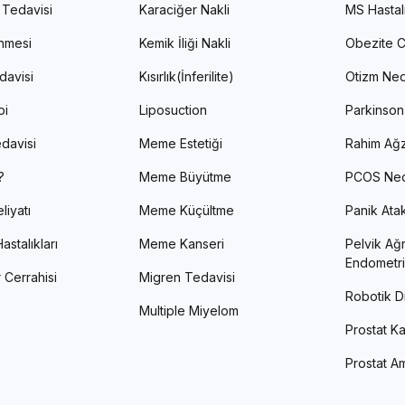
 Tedavisi
Karaciğer Nakli
MS Hastal
enmesi
Kemik İliği Nakli
Obezite C
davisi
Kısırlık(İnferilite)
Otizm Ned
pi
Liposuction
Parkinson
davisi
Meme Estetiği
Rahim Ağz
?
Meme Büyütme
PCOS Ned
liyatı
Meme Küçültme
Panik Atak 
astalıkları
Meme Kanseri
Pelvik Ağr
Endometri
 Cerrahisi
Migren Tedavisi
Robotik Di
Multiple Miyelom
Prostat Ka
Prostat Am