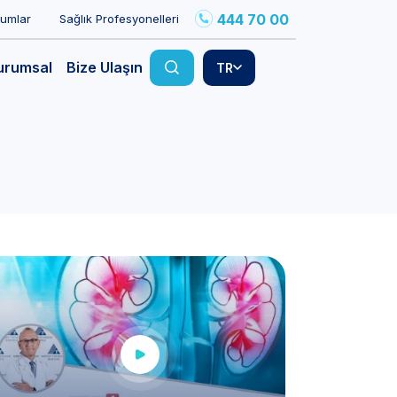
444 70 00
rumlar
Sağlık Profesyonelleri
urumsal
Bize Ulaşın
TR