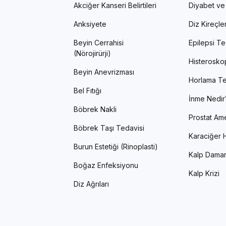
Akciğer Kanseri Belirtileri
Diyabet ve
Anksiyete
Diz Kireçl
Beyin Cerrahisi
Epilepsi Te
(Nörojirürji)
Histerosko
Beyin Anevrizması
Horlama Te
Bel Fıtığı
İnme Nedir
Böbrek Nakli
Prostat Ame
Böbrek Taşı Tedavisi
Karaciğer H
Burun Estetiği (Rinoplasti)
Kalp Damar
Boğaz Enfeksiyonu
Kalp Krizi
Diz Ağrıları