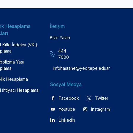
lık Hesaplama
İletişim
ları
Bize Yazın
 Kitle İndeksi (VKİ)
plama
444
7000
bolizma Yaşı
plama
infohastane@yeditepe.edu.tr
lik Hesaplama
Sosyal Medya
i İhtiyacı Hesaplama
Facebook
Twitter
Youtube
Instagram
Linkedin