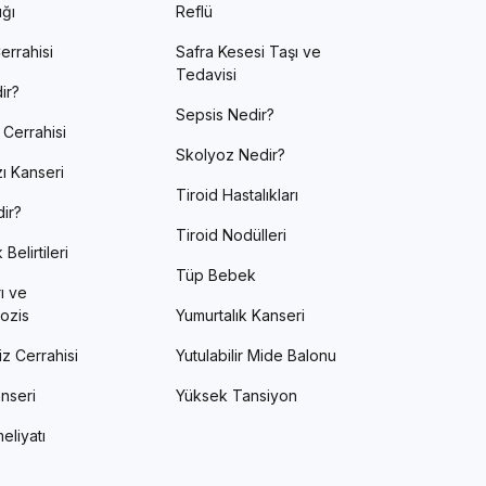
ığı
Reflü
errahisi
Safra Kesesi Taşı ve
Tedavisi
ir?
Sepsis Nedir?
 Cerrahisi
Skolyoz Nedir?
ı Kanseri
Tiroid Hastalıkları
ir?
Tiroid Nodülleri
Belirtileri
Tüp Bebek
ı ve
ozis
Yumurtalık Kanseri
z Cerrahisi
Yutulabilir Mide Balonu
nseri
Yüksek Tansiyon
eliyatı