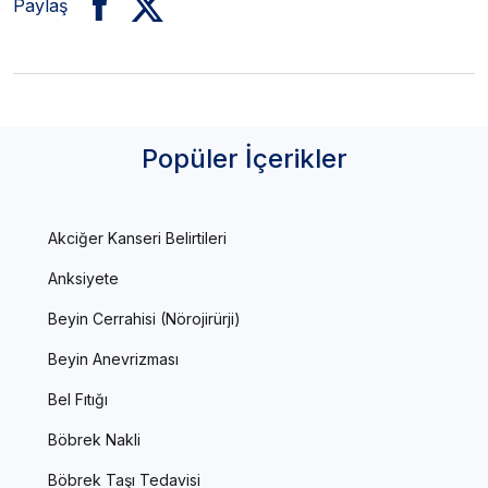
Paylaş
Popüler İçerikler
Akciğer Kanseri Belirtileri
Anksiyete
Beyin Cerrahisi (Nörojirürji)
Beyin Anevrizması
Bel Fıtığı
Böbrek Nakli
Böbrek Taşı Tedavisi