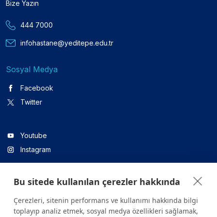
Bize Yazın
444 7000
infohastane@yeditepe.edu.tr
Sosyal Medya
Facebook
Twitter
Youtube
Instagram
Bu sitede kullanılan çerezler hakkında
Linkedin
Çerezleri, sitenin performans ve kullanımı hakkında bilgi
toplayıp analiz etmek, sosyal medya özellikleri sağlamak,