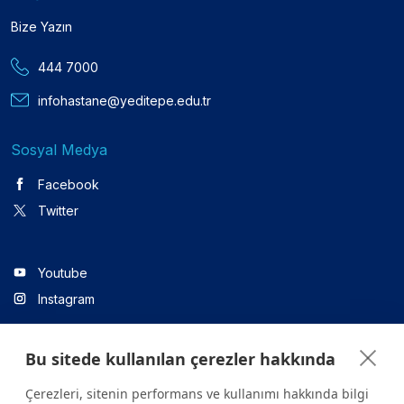
Bize Yazın
444 7000
infohastane@yeditepe.edu.tr
Sosyal Medya
Facebook
Twitter
Youtube
Instagram
Bu sitede kullanılan çerezler hakkında
Linkedin
Çerezleri, sitenin performans ve kullanımı hakkında bilgi