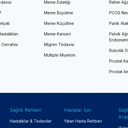
davisi
Meme Estetiği
Rahim Ağz
?
Meme Büyütme
PCOS Ned
liyatı
Meme Küçültme
Panik Atak 
astalıkları
Meme Kanseri
Pelvik Ağr
Endometri
 Cerrahisi
Migren Tedavisi
Robotik Di
Multiple Miyelom
Prostat Ka
Prostat Am
Sağlık Rehberi
Hastalar İçin
Sağ
Araç
Hastalıklar & Tedaviler
Yatan Hasta Rehberi
Vücut