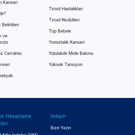
ı Kanseri
Tiroid Hastalıkları
ir?
Tiroid Nodülleri
Belirtileri
Tüp Bebek
ı ve
ozis
Yumurtalık Kanseri
z Cerrahisi
Yutulabilir Mide Balonu
nseri
Yüksek Tansiyon
eliyatı
lık Hesaplama
İletişim
ları
Bize Yazın
 Kitle İndeksi (VKİ)