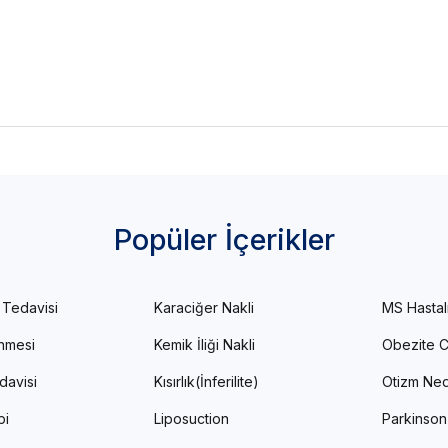
Popüler İçerikler
 Tedavisi
Karaciğer Nakli
MS Hastal
enmesi
Kemik İliği Nakli
Obezite C
davisi
Kısırlık(İnferilite)
Otizm Ned
pi
Liposuction
Parkinson