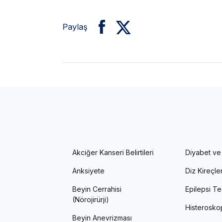
Paylaş
Akciğer Kanseri Belirtileri
Diyabet ve
Anksiyete
Diz Kireçl
Beyin Cerrahisi
Epilepsi Te
(Nörojirürji)
Histerosko
Beyin Anevrizması