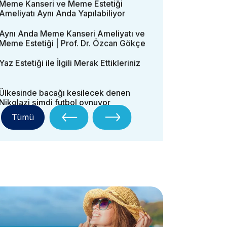
Meme Kanseri ve Meme Estetiği
Ameliyatı Aynı Anda Yapılabiliyor
Aynı Anda Meme Kanseri Ameliyatı ve
Meme Estetiği | Prof. Dr. Özcan Gökçe
Yaz Estetiği ile İlgili Merak Ettikleriniz
Ülkesinde bacağı kesilecek denen
Nikolazi şimdi futbol oynuyor
Tümü
Diyabet Hastalarında Ayak Sağlığı
Meme Büyütme ve Küçültme
Ameliyatları