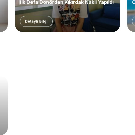
İlk Defa Donörden Kıkırdak Nakli Yapıldı
C
Detaylı Bilgi