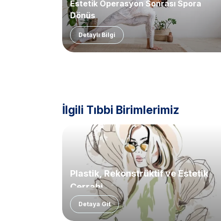
Estetik Operasyon Sonrası Spora
Dönüş
Detaylı Bilgi
İlgili Tıbbi Birimlerimiz
Plastik, Rekonstrüktif ve Estetik
Cerrahi
Detaya Git