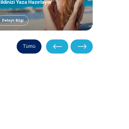
ildinizi Yaza Hazırlayın
Meme Kans
Ameliyatı 
Detaylı Bilgi
Detaylı Bil
Tümü