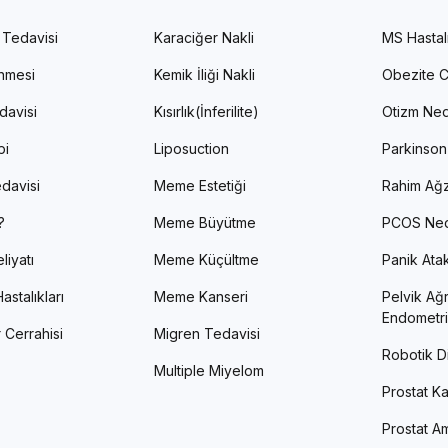
 Tedavisi
Karaciğer Nakli
MS Hastal
enmesi
Kemik İliği Nakli
Obezite C
davisi
Kısırlık(İnferilite)
Otizm Ned
pi
Liposuction
Parkinson
davisi
Meme Estetiği
Rahim Ağz
?
Meme Büyütme
PCOS Ned
liyatı
Meme Küçültme
Panik Atak 
astalıkları
Meme Kanseri
Pelvik Ağr
Endometri
 Cerrahisi
Migren Tedavisi
Robotik Di
Multiple Miyelom
Prostat Ka
Prostat Am