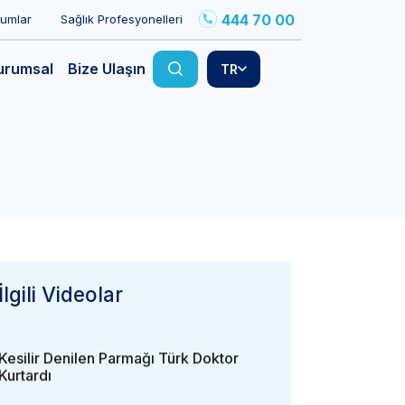
444 70 00
rumlar
Sağlık Profesyonelleri
urumsal
Bize Ulaşın
TR
İlgili Videolar
Kadavradan Kıkırdak Nakli
Kesilir Denilen Parmağı Türk Doktor
Kurtardı