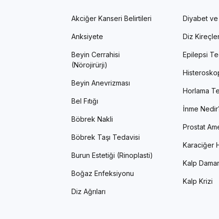
Akciğer Kanseri Belirtileri
Diyabet ve
Anksiyete
Diz Kireçl
Beyin Cerrahisi
Epilepsi Te
(Nörojirürji)
Histerosko
Beyin Anevrizması
Horlama Te
Bel Fıtığı
İnme Nedir
Böbrek Nakli
Prostat Ame
Böbrek Taşı Tedavisi
Karaciğer H
Burun Estetiği (Rinoplasti)
Kalp Damar
Boğaz Enfeksiyonu
Kalp Krizi
Diz Ağrıları