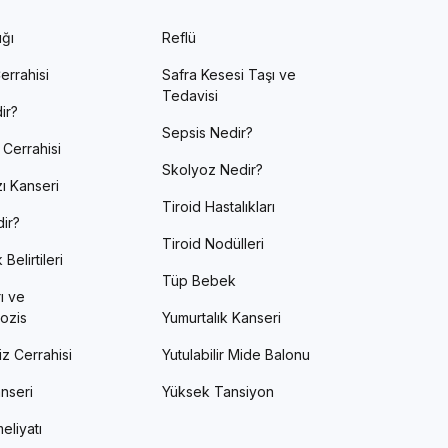
ığı
Reflü
errahisi
Safra Kesesi Taşı ve
Tedavisi
ir?
Sepsis Nedir?
 Cerrahisi
Skolyoz Nedir?
ı Kanseri
Tiroid Hastalıkları
ir?
Tiroid Nodülleri
Belirtileri
Tüp Bebek
ı ve
ozis
Yumurtalık Kanseri
z Cerrahisi
Yutulabilir Mide Balonu
nseri
Yüksek Tansiyon
eliyatı