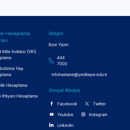
lık Hesaplama
İletişim
ları
Bize Yazın
 Kitle İndeksi (VKİ)
plama
444
7000
bolizma Yaşı
plama
infohastane@yeditepe.edu.tr
lik Hesaplama
Sosyal Medya
i İhtiyacı Hesaplama
Facebook
Twitter
Youtube
Instagram
Linkedin