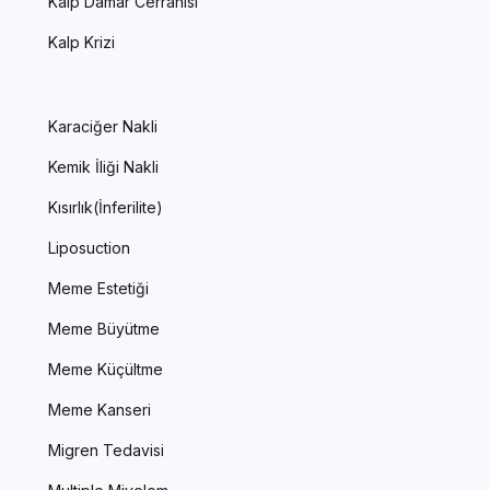
Kalp Damar Cerrahisi
Kalp Krizi
Karaciğer Nakli
Kemik İliği Nakli
Kısırlık(İnferilite)
Liposuction
Meme Estetiği
Meme Büyütme
Meme Küçültme
Meme Kanseri
Migren Tedavisi