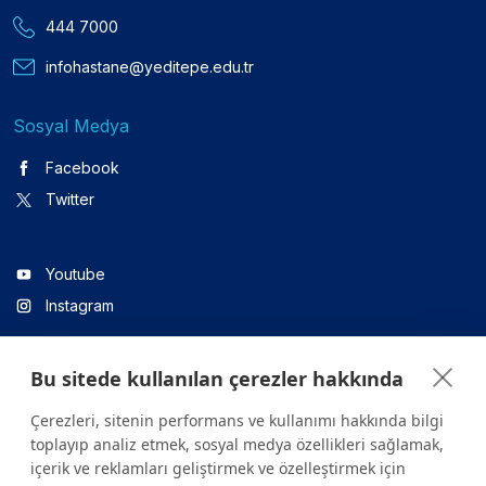
444 7000
infohastane@yeditepe.edu.tr
Sosyal Medya
Facebook
Twitter
Youtube
Instagram
Bu sitede kullanılan çerezler hakkında
Linkedin
Çerezleri, sitenin performans ve kullanımı hakkında bilgi
toplayıp analiz etmek, sosyal medya özellikleri sağlamak,
içerik ve reklamları geliştirmek ve özelleştirmek için
Sitede yer alan tüm içerikler yalnızca bilgilendirme amaçlıdır.