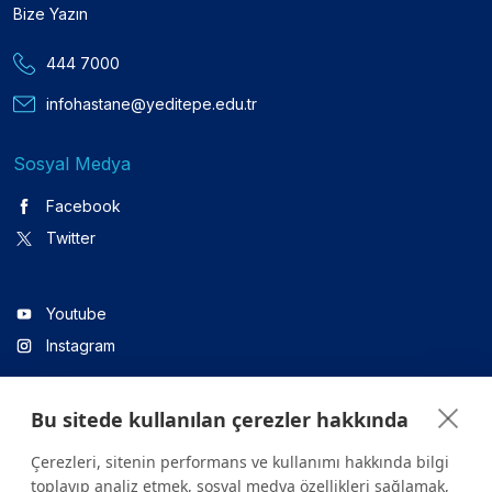
Bize Yazın
444 7000
infohastane@yeditepe.edu.tr
Sosyal Medya
Facebook
Twitter
Youtube
Instagram
Bu sitede kullanılan çerezler hakkında
Linkedin
Çerezleri, sitenin performans ve kullanımı hakkında bilgi
toplayıp analiz etmek, sosyal medya özellikleri sağlamak,