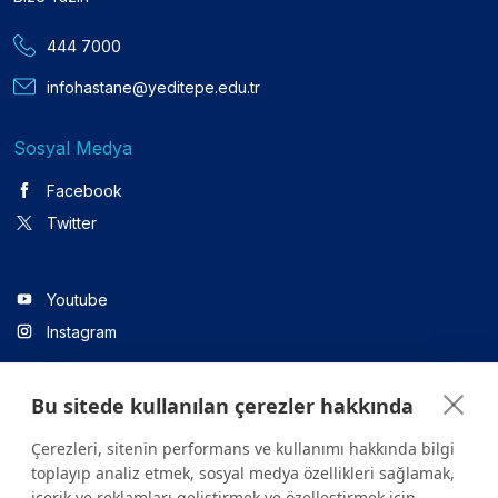
444 7000
infohastane@yeditepe.edu.tr
Sosyal Medya
Facebook
Twitter
Youtube
Instagram
Bu sitede kullanılan çerezler hakkında
Linkedin
Çerezleri, sitenin performans ve kullanımı hakkında bilgi
toplayıp analiz etmek, sosyal medya özellikleri sağlamak,
içerik ve reklamları geliştirmek ve özelleştirmek için