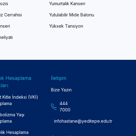
ozis
Yumurtalık Kanseri
z Cerrahisi
Yutulabilir Mide Balonu
nseri
Yüksek Tansiyon
eliyatı
lık Hesaplama
İletişim
ları
Bize Yazın
 Kitle İndeksi (VKİ)
plama
444
7000
bolizma Yaşı
plama
infohastane@yeditepe.edu.tr
lik Hesaplama