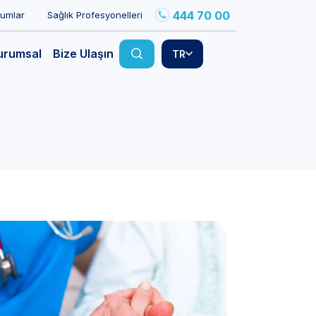
444 70 00
rumlar
Sağlık Profesyonelleri
urumsal
Bize Ulaşın
TR