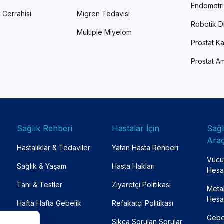
Endometri
 Cerrahisi
Migren Tedavisi
Robotik Di
Multiple Miyelom
Prostat Ka
Prostat Am
Sağlık Rehberi
Hastalar İçin
Sağ
Araç
Hastalıklar & Tedaviler
Yatan Hasta Rehberi
Vücut
Sağlık & Yaşam
Hasta Hakları
Hesa
Tanı & Testler
Ziyaretçi Politikası
Meta
Hesa
Hafta Hafta Gebelik
Refakatçi Politikası
Gebe
Sıkça Sorulan Sorular