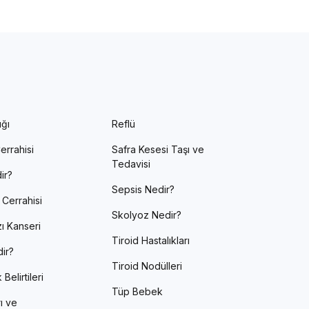
ığı
Reflü
errahisi
Safra Kesesi Taşı ve
Tedavisi
ir?
Sepsis Nedir?
 Cerrahisi
Skolyoz Nedir?
ı Kanseri
Tiroid Hastalıkları
ir?
Tiroid Nodülleri
Belirtileri
Tüp Bebek
ı ve