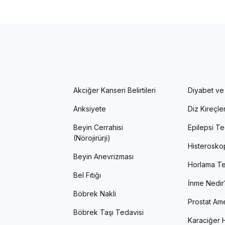
Akciğer Kanseri Belirtileri
Diyabet ve
Anksiyete
Diz Kireçl
Beyin Cerrahisi
Epilepsi Te
(Nörojirürji)
Histerosko
Beyin Anevrizması
Horlama Te
Bel Fıtığı
İnme Nedir
Böbrek Nakli
Prostat Ame
Böbrek Taşı Tedavisi
Karaciğer H