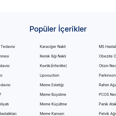
Popüler İçerikler
 Tedavisi
Karaciğer Nakli
MS Hastal
enmesi
Kemik İliği Nakli
Obezite C
davisi
Kısırlık(İnferilite)
Otizm Ned
pi
Liposuction
Parkinson
davisi
Meme Estetiği
Rahim Ağz
?
Meme Büyütme
PCOS Ned
liyatı
Meme Küçültme
Panik Atak 
astalıkları
Meme Kanseri
Pelvik Ağr