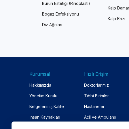
Burun Estetiği (Rinoplasti)
Kalp Damar
Boğaz Enfeksiyonu
Kalp Krizi
Diz Ağrıları
Kurumsal
Hızlı Erişim
Hakkımızda
Doktorlarımız
Yönetim Kurulu
Tıbbi Birimler
Belgelenmiş Kalite
Hastaneler
İnsan Kaynakları
Acil ve Ambulans
Anlaşmalı Kurumlar
Online Randevu