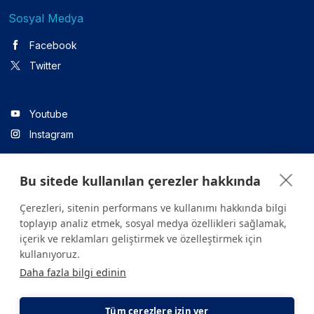
Sosyal Medya
Facebook
Twitter
Youtube
Instagram
Bu sitede kullanılan çerezler hakkında
Linkedin
Çerezleri, sitenin performans ve kullanımı hakkında bilgi
toplayıp analiz etmek, sosyal medya özellikleri sağlamak,
içerik ve reklamları geliştirmek ve özelleştirmek için
Sitede yer alan tüm içerikler yalnızca bilgilendirme amaçlıdır.
kullanıyoruz.
Sağlığınızla ilgili sorularınız için mutlaka doktoruza ya da bir sağlık
Daha fazla bilgi edinin
kuruluşuna başvurunuz.
Copyright © 2026. Yeditepe Üniversitesi Hastanesi. Tüm hakları
saklıdır.
Tüm çerezlere izin ver