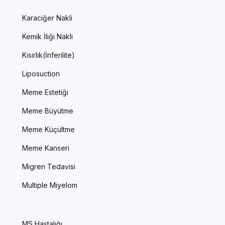
Karaciğer Nakli
Kemik İliği Nakli
Kısırlık(İnferilite)
Liposuction
Meme Estetiği
Meme Büyütme
Meme Küçültme
Meme Kanseri
Migren Tedavisi
Multiple Miyelom
MS Hastalığı