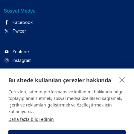
Sosyal Medya
Facebook
Twitter
Youtube
Instagram
Bu sitede kullanılan çerezler hakkında
Linkedin
Çerezleri, sitenin performans ve kullanımı hakkında bilgi
toplayıp analiz etmek, sosyal medya özellikleri sağlamak,
içerik ve reklamları geliştirmek ve özelleştirmek için
Sitede yer alan tüm içerikler yalnızca bilgilendirme amaçlıdır.
kullanıyoruz.
Sağlığınızla ilgili sorularınız için mutlaka doktoruza ya da bir sağlık
Daha fazla bilgi edinin
kuruluşuna başvurunuz.
Copyright © 2026. Yeditepe Üniversitesi Hastanesi. Tüm hakları