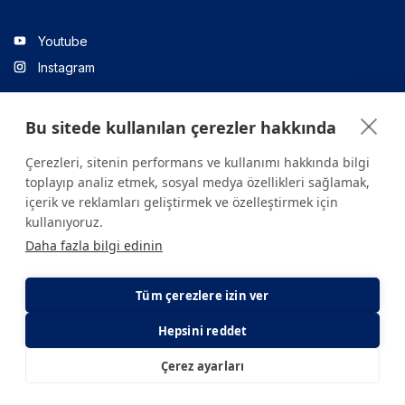
Youtube
Instagram
Bu sitede kullanılan çerezler hakkında
Linkedin
Çerezleri, sitenin performans ve kullanımı hakkında bilgi
toplayıp analiz etmek, sosyal medya özellikleri sağlamak,
içerik ve reklamları geliştirmek ve özelleştirmek için
Sitede yer alan tüm içerikler yalnızca bilgilendirme amaçlıdır.
kullanıyoruz.
Sağlığınızla ilgili sorularınız için mutlaka doktoruza ya da bir sağlık
Daha fazla bilgi edinin
kuruluşuna başvurunuz.
Copyright © 2026. Yeditepe Üniversitesi Hastanesi. Tüm hakları
saklıdır.
Tüm çerezlere izin ver
Hepsini reddet
Gizlilik ve Çerez Politikası
KVKK Aydınlatma Metni
Çerez ayarları
E-Randevu
E-Sonuç