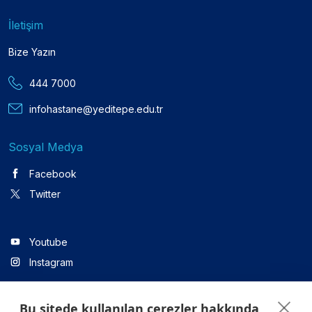
İletişim
Bize Yazın
444 7000
infohastane@yeditepe.edu.tr
Sosyal Medya
Facebook
Twitter
Youtube
Instagram
Bu sitede kullanılan çerezler hakkında
Linkedin