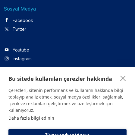
Sosyal Medya
Facebook
Twitter
Youtube
Instagram
Bu sitede kullanılan çerezler hakkında
Linkedin
Çerezleri, sitenin performans ve kullanımı hakkında bilgi
toplayıp analiz etmek, sosyal medya özellikleri sağlamak,
içerik ve reklamları geliştirmek ve özelleştirmek için
Sitede yer alan tüm içerikler yalnızca bilgilendirme amaçlıdır.
kullanıyoruz.
Sağlığınızla ilgili sorularınız için mutlaka doktoruza ya da bir sağlık
Daha fazla bilgi edinin
kuruluşuna başvurunuz.
Copyright © 2026. Yeditepe Üniversitesi Hastanesi. Tüm hakları
saklıdır.
Tüm çerezlere izin ver