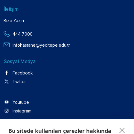
İletişim
Bize Yazın
444 7000
infohastane@yeditepe.edu.tr
Sosyal Medya
Facebook
Twitter
Youtube
Instagram
Bu sitede kullanılan çerezler hakkında
Linkedin