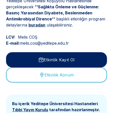
Yeditepe Üniversitesi Koşuyolu Hastanesinde
gerçekleşecek
''Sağlıkta Önleme ve Güçlenme:
Basınç Yarasından Diyabete, Beslenmeden
Antimikrobiyal Dirence''
başlıklı etkinliğin program
detaylarına
buradan
ulaşabilirsiniz.
LCV:
Melis COŞ
E-mail:
melis.cos@yeditepe.edu.tr
Etkinlik Kayıt Ol
Etkinlik Konum
Bu içerik Yeditepe Üniversitesi Hastaneleri
Tıbbi Yayın Kurulu
tarafından hazırlanmıştır.