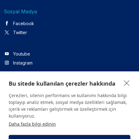
Sosyal Medya
Facebook
Twitter
Youtube
Instagram
Bu sitede kullanılan çerezler hakkında
Linkedin
Çerezleri, sitenin performans ve kullanımı hakkında bilgi
toplayıp analiz etmek, sosyal medya özellikleri sağlamak,
içerik ve reklamları geliştirmek ve özelleştirmek için
Sitede yer alan tüm içerikler yalnızca bilgilendirme amaçlıdır.
kullanıyoruz.
Sağlığınızla ilgili sorularınız için mutlaka doktoruza ya da bir sağlık
Daha fazla bilgi edinin
kuruluşuna başvurunuz.
Copyright © 2026. Yeditepe Üniversitesi Hastanesi. Tüm hakları