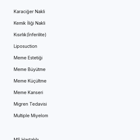
Karaciğer Nakli
Kemik İliği Nakli
Kısırlık(İnferilite)
Liposuction
Meme Estetiği
Meme Büyütme
Meme Küçültme
Meme Kanseri
Migren Tedavisi
Multiple Miyelom
MS Hastalığı