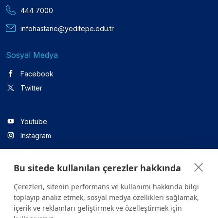
444 7000
infohastane@yeditepe.edu.tr
Sosyal Medya
Facebook
Twitter
Youtube
Instagram
Bu sitede kullanılan çerezler hakkında
Linkedin
Çerezleri, sitenin performans ve kullanımı hakkında bilgi
toplayıp analiz etmek, sosyal medya özellikleri sağlamak,
içerik ve reklamları geliştirmek ve özelleştirmek için
Sitede yer alan tüm içerikler yalnızca bilgilendirme amaçlıdır.