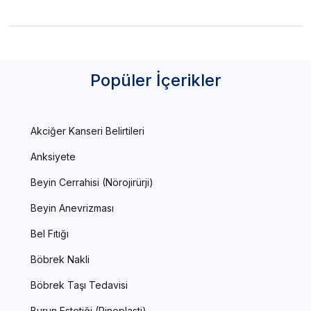
Popüler İçerikler
Akciğer Kanseri Belirtileri
Anksiyete
Beyin Cerrahisi (Nörojirürji)
Beyin Anevrizması
Bel Fıtığı
Böbrek Nakli
Böbrek Taşı Tedavisi
Burun Estetiği (Rinoplasti)