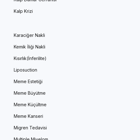
Kalp Krizi
Karaciğer Nakli
Kemik İliği Nakli
Kısırlık(İnferilite)
Liposuction
Meme Estetiği
Meme Büyütme
Meme Küçültme
Meme Kanseri
Migren Tedavisi
Multiple Miyelom