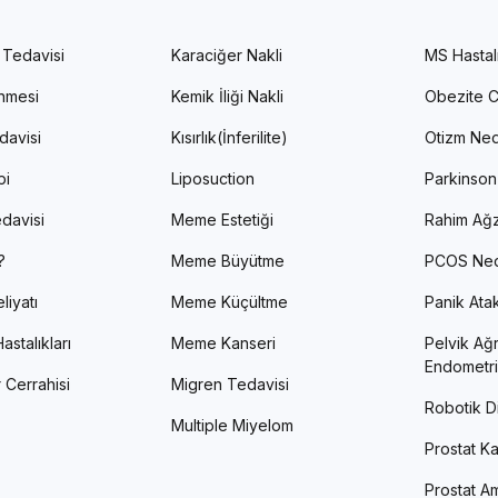
 Tedavisi
Karaciğer Nakli
MS Hastal
enmesi
Kemik İliği Nakli
Obezite C
davisi
Kısırlık(İnferilite)
Otizm Ned
pi
Liposuction
Parkinson
davisi
Meme Estetiği
Rahim Ağz
?
Meme Büyütme
PCOS Ned
liyatı
Meme Küçültme
Panik Atak 
astalıkları
Meme Kanseri
Pelvik Ağr
Endometri
 Cerrahisi
Migren Tedavisi
Robotik Di
Multiple Miyelom
Prostat Ka
Prostat Am