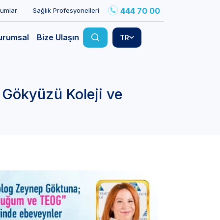
444 70 00
rumlar
Sağlık Profesyonelleri
urumsal
Bize Ulaşın
TR
Gökyüzü Koleji ve