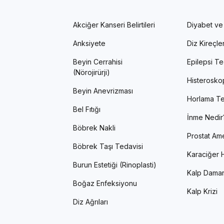
Akciğer Kanseri Belirtileri
Diyabet ve
Anksiyete
Diz Kireçl
Beyin Cerrahisi
Epilepsi Te
(Nörojirürji)
Histerosko
Beyin Anevrizması
Horlama Te
Bel Fıtığı
İnme Nedir
Böbrek Nakli
Prostat Ame
Böbrek Taşı Tedavisi
Karaciğer H
Burun Estetiği (Rinoplasti)
Kalp Damar
Boğaz Enfeksiyonu
Kalp Krizi
Diz Ağrıları