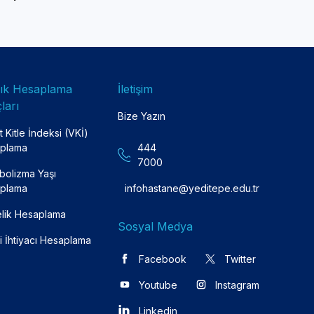
lık Hesaplama
İletişim
ları
Bize Yazın
 Kitle İndeksi (VKİ)
plama
444
7000
bolizma Yaşı
plama
infohastane@yeditepe.edu.tr
lik Hesaplama
Sosyal Medya
i İhtiyacı Hesaplama
Facebook
Twitter
Youtube
Instagram
Linkedin