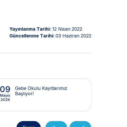
Yayınlanma Tarihi:
12 Nisan 2022
Güncellenme Tarihi:
03 Haziran 2022
09
14
Gebe Okulu Kayıtlarımız
İst
Başlıyor!
(IP
Mayıs
Şubat
2026
2026