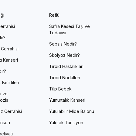
ığı
Reflü
errahisi
Safra Kesesi Taşı ve
Tedavisi
ir?
Sepsis Nedir?
 Cerrahisi
Skolyoz Nedir?
ı Kanseri
Tiroid Hastalıkları
ir?
Tiroid Nodülleri
Belirtileri
Tüp Bebek
ı ve
ozis
Yumurtalık Kanseri
z Cerrahisi
Yutulabilir Mide Balonu
nseri
Yüksek Tansiyon
eliyatı