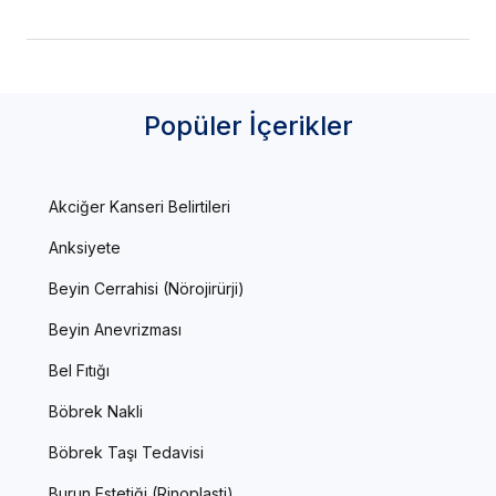
Popüler İçerikler
Akciğer Kanseri Belirtileri
Anksiyete
Beyin Cerrahisi (Nörojirürji)
Beyin Anevrizması
Bel Fıtığı
Böbrek Nakli
Böbrek Taşı Tedavisi
Burun Estetiği (Rinoplasti)