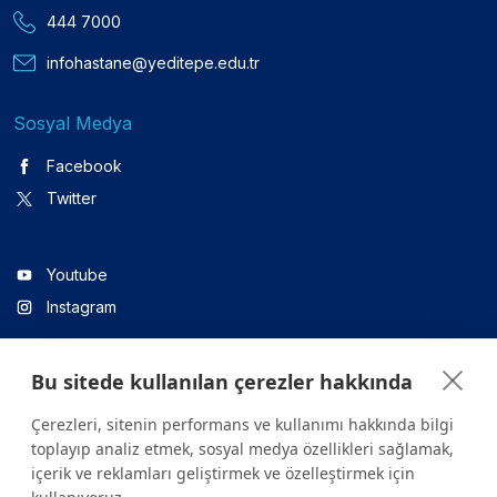
444 7000
infohastane@yeditepe.edu.tr
Sosyal Medya
Facebook
Twitter
Youtube
Instagram
Bu sitede kullanılan çerezler hakkında
Linkedin
Çerezleri, sitenin performans ve kullanımı hakkında bilgi
toplayıp analiz etmek, sosyal medya özellikleri sağlamak,
içerik ve reklamları geliştirmek ve özelleştirmek için
Sitede yer alan tüm içerikler yalnızca bilgilendirme amaçlıdır.