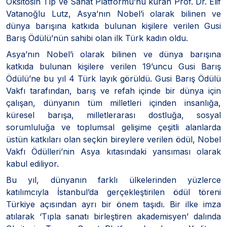
Oksitosin Tıp ve Sanat Platformu’nu kuran Prof. Dr. Elif
Vatanoğlu Lutz, Asya’nın Nobel’i olarak bilinen ve
dünya barışına katkıda bulunan kişilere verilen Gusi
Barış Ödülü’nün sahibi olan ilk Türk kadın oldu.
Asya’nın Nobel’i olarak bilinen ve dünya barışına
katkıda bulunan kişilere verilen 19’uncu Gusi Barış
Ödülü’ne bu yıl 4 Türk layık görüldü. Gusi Barış Ödülü
Vakfı tarafından, barış ve refah içinde bir dünya için
çalışan, dünyanın tüm milletleri içinden insanlığa,
küresel barışa, milletlerarası dostluğa, sosyal
sorumluluğa ve toplumsal gelişime çeşitli alanlarda
üstün katkıları olan seçkin bireylere verilen ödül, Nobel
Vakfı Ödülleri’nin Asya kıtasındaki yansıması olarak
kabul ediliyor.
Bu yıl, dünyanın farklı ülkelerinden yüzlerce
katılımcıyla İstanbul’da gerçekleştirilen ödül töreni
Türkiye açısından ayrı bir önem taşıdı. Bir ilke imza
atılarak ‘Tıpla sanatı birleştiren akademisyen’ dalında