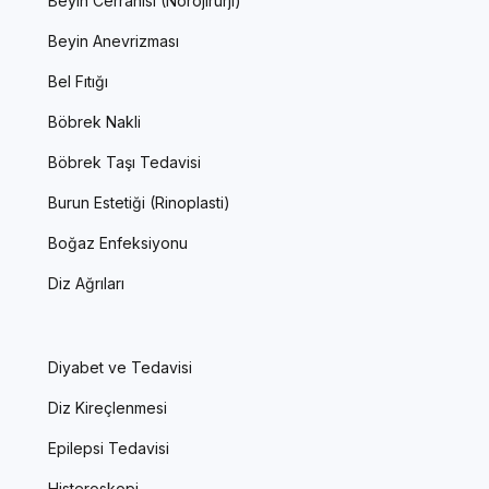
Beyin Cerrahisi (Nörojirürji)
Beyin Anevrizması
Bel Fıtığı
Böbrek Nakli
Böbrek Taşı Tedavisi
Burun Estetiği (Rinoplasti)
Boğaz Enfeksiyonu
Diz Ağrıları
Diyabet ve Tedavisi
Diz Kireçlenmesi
Epilepsi Tedavisi
Histeroskopi