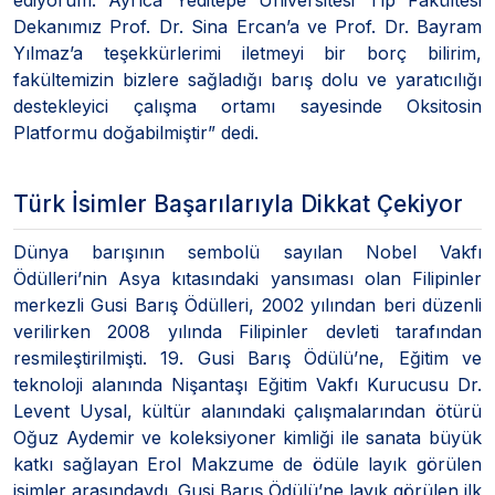
Dekanımız Prof. Dr. Sina Ercan’a ve Prof. Dr. Bayram
Yılmaz’a teşekkürlerimi iletmeyi bir borç bilirim,
fakültemizin bizlere sağladığı barış dolu ve yaratıcılığı
destekleyici çalışma ortamı sayesinde Oksitosin
Platformu doğabilmiştir” dedi.
Türk İsimler Başarılarıyla Dikkat Çekiyor
Dünya barışının sembolü sayılan Nobel Vakfı
Ödülleri’nin Asya kıtasındaki yansıması olan Filipinler
merkezli Gusi Barış Ödülleri, 2002 yılından beri düzenli
verilirken 2008 yılında Filipinler devleti tarafından
resmileştirilmişti. 19. Gusi Barış Ödülü’ne, Eğitim ve
teknoloji alanında Nişantaşı Eğitim Vakfı Kurucusu Dr.
Levent Uysal, kültür alanındaki çalışmalarından ötürü
Oğuz Aydemir ve koleksiyoner kimliği ile sanata büyük
katkı sağlayan Erol Makzume de ödüle layık görülen
isimler arasındaydı. Gusi Barış Ödülü’ne layık görülen ilk