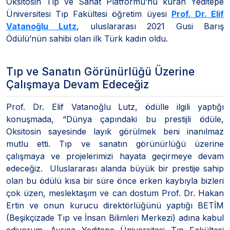
Oksitosin Tıp ve Sanat Platformu’nu kuran Yeditepe
Üniversitesi Tıp Fakültesi öğretim üyesi
Prof. Dr. Elif
Vatanoğlu Lutz
, uluslararası 2021 Gusi Barış
Ödülü’nün sahibi olan ilk Türk kadın oldu.
Tıp ve Sanatın Görünürlüğü Üzerine
Çalışmaya Devam Edeceğiz
Prof. Dr. Elif Vatanoğlu Lutz, ödülle ilgili yaptığı
konuşmada, “Dünya çapındaki bu prestijli ödüle,
Oksitosin sayesinde layık görülmek beni inanılmaz
mutlu etti. Tıp ve sanatın görünürlüğü üzerine
çalışmaya ve projelerimizi hayata geçirmeye devam
edeceğiz. Uluslararası alanda büyük bir prestije sahip
olan bu ödülü kısa bir süre önce erken kaybıyla bizleri
çok üzen, meslektaşım ve can dostum Prof. Dr. Hakan
Ertin ve onun kurucu direktörlüğünü yaptığı BETİM
(Beşikçizade Tıp ve İnsan Bilimleri Merkezi) adına kabul
ediyorum. Ayrıca Yeditepe Üniversitesi Tıp Fakültesi