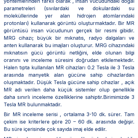
yöntemlerinden farklı olarak , insan vücudundaki doğal
parametreleri (sıvılardaki ve dokulardaki su
moleküllerinde yer alan hidrojen atomlarındaki
protonları) kullanarak görüntü oluşturmaktadır. Bir MR
görüntüsü insan vücudunun gerçek bir resmi gibidir.
MRG cihazı; büyük bir mıknatıs, radyo dalgaları ve
anten kullanarak bu imajları oluşturur. MRG cihazındaki
mıknatısın gücü görüntü netliğini, elde olunan bilgi
oranını ve inceleme süresini doğrudan etkilemektedir.
Halen tıpta kullanılan MR cihazları 0.2 Tesla ile 3 Tesla
arasında manyetik alan gücüne sahip cihazlardan
oluşmaktadır. Düşük Tesla gücüne sahip cihazlar , açık
MR adı verilen daha küçük sistemler olup genellikle
daha sınırlı inceleme özelliklerine sahiptir.Birimimizde 3
Tesla MR bulunmaktadir.
Bir MR inceleme serisi , ortalama 3-10 dk. sürer. Tam
çekim ise kriterlere göre 20 – 60 dk. arasında değişir.
Bu süre içerisinde çok sayıda imaj elde edilir.