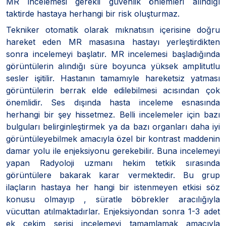
MR incelemesi gerekli güvenlik önlemleri alındığı
taktirde hastaya herhangi bir risk oluşturmaz.
Tekniker otomatik olarak mıknatısın içerisine doğru
hareket eden MR masasına hastayı yerleştirdikten
sonra incelemeyi başlatır. MR incelemesi başladığında
görüntülerin alındığı süre boyunca yüksek amplitutlu
sesler işitilir. Hastanın tamamıyle hareketsiz yatması
görüntülerin berrak elde edilebilmesi acısından çok
önemlidir. Ses dışında hasta inceleme esnasında
herhangi bir şey hissetmez. Belli incelemeler için bazı
bulguları belirginleştirmek ya da bazı organları daha iyi
görüntüleyebilmek amacıyla özel bir kontrast maddenin
damar yolu ile enjeksiyonu gerekebilir. Buna incelemeyi
yapan Radyoloji uzmanı hekim tetkik sırasında
görüntülere bakarak karar vermektedir. Bu grup
ilaçların hastaya her hangi bir istenmeyen etkisi söz
konusu olmayıp , süratle böbrekler aracılığıyla
vücuttan atılmaktadırlar. Enjeksiyondan sonra 1-3 adet
ek çekim serisi incelemeyi tamamlamak amacıyla